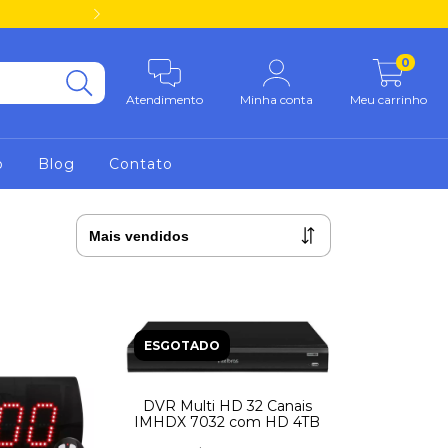
Desconto no pagamen
0
Atendimento
Minha conta
Meu carrinho
o
Blog
Contato
ESGOTADO
DVR Multi HD 32 Canais
IMHDX 7032 com HD 4TB