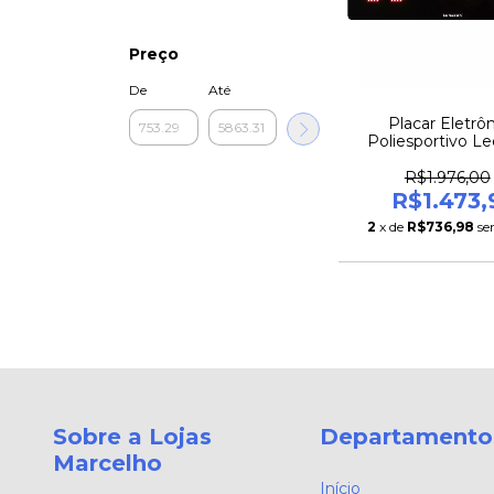
Preço
De
Até
Placar Eletrô
Poliesportivo L
Sports X3 com Tec
Pro – 42x25
R$1.976,00
R$1.473,
2
x de
R$736,98
se
Sobre a Lojas
Departamento
Marcelho
Início