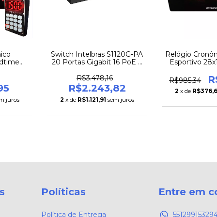
nico
Switch Intelbras S1120G-PA
Relógio Cronôm
edtime
20 Portas Gigabit 16 PoE +
Esportivo 28x
lado Key
4 Uplink para Redes
Visibilidade 
cm
Corporativas
R$3.478,16
R
R$985,34
95
R$2.243,82
2
x de
R$376,
m juros
2
x de
R$1.121,91
sem juros
s
Políticas
Entre em c
Política de Entrega
55129915329