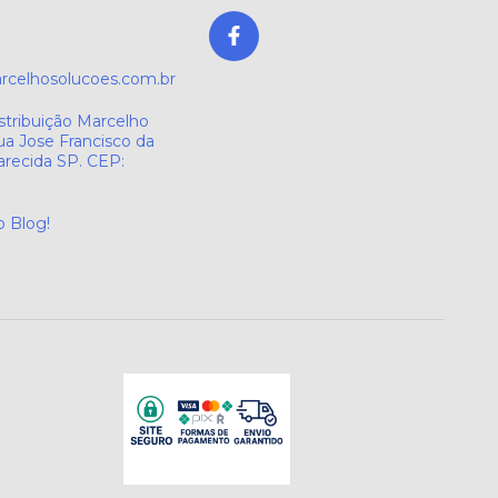
celhosolucoes.com.br
stribuição Marcelho
ua Jose Francisco da
parecida SP. CEP:
o Blog!