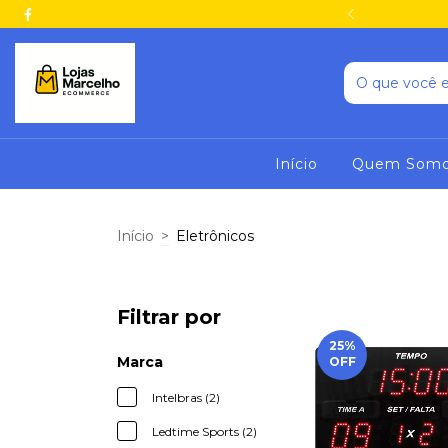
o pagamento via PIX.
Início
Quem Som
Início
>
Eletrônicos
Filtrar por
25
%
Marca
OFF
Intelbras (2)
Ledtime Sports (2)