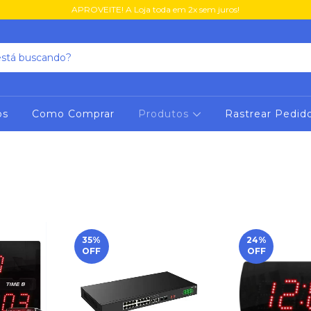
APROVEITE! A Loja toda em 2x sem juros!
os
Como Comprar
Produtos
Rastrear Pedid
35
%
24
%
OFF
OFF