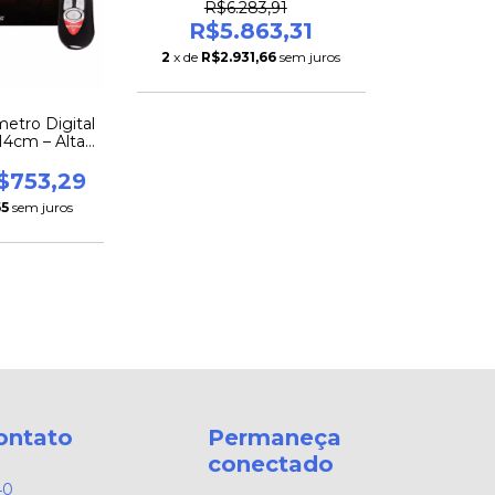
R$6.283,91
R$5.863,31
2
x de
R$2.931,66
sem juros
etro Digital
14cm – Alta
e Precisão
$753,29
65
sem juros
ontato
Permaneça
conectado
40