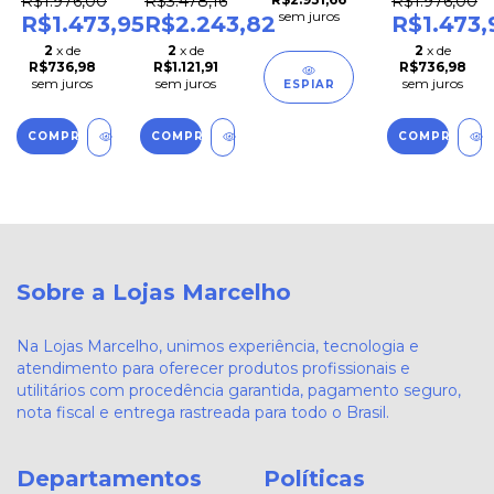
R$1.976,00
R$3.478,16
R$1.976,00
Sports X3
Portas
Sports X3
sem juros
R$1.473,95
R$2.243,82
R$1.473,
com
Gigabit 16
com
2
x de
2
x de
2
x de
Teclado
PoE + 4
Teclado
R$736,98
R$1.121,91
R$736,98
Key Pro –
Uplink
Key Pro –
sem juros
sem juros
sem juros
ESPIAR
42x25cm
para
42x25cm
Redes
Corporativas
Sobre a Lojas Marcelho
Na Lojas Marcelho, unimos experiência, tecnologia e
atendimento para oferecer produtos profissionais e
utilitários com procedência garantida, pagamento seguro,
nota fiscal e entrega rastreada para todo o Brasil.
Departamentos
Políticas