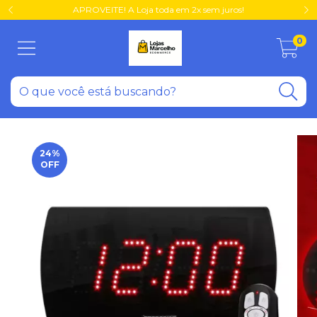
APROVEITE! A Loja toda em 2x sem juros!
0
24
%
OFF