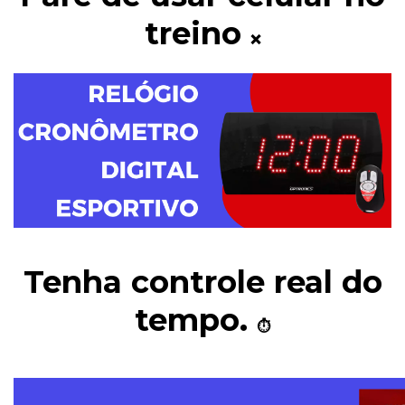
treino
❌
Tenha controle real do
tempo.
⏱️