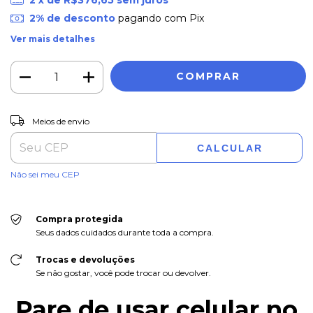
2% de desconto
pagando com Pix
Ver mais detalhes
ALTERAR CEP
Entregas para o CEP:
Meios de envio
CALCULAR
Não sei meu CEP
Compra protegida
Seus dados cuidados durante toda a compra.
Trocas e devoluções
Se não gostar, você pode trocar ou devolver.
Pare de usar celular no