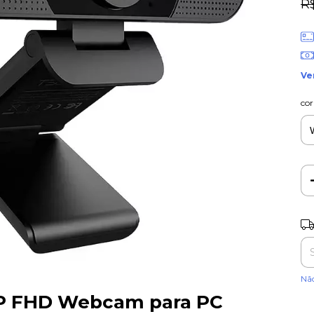
R
Ve
cor
Ent
Nã
P FHD Webcam para PC