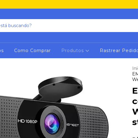
os
Como Comprar
Produtos
Rastrear Pedid
Iní
EM
We
E
c
W
s