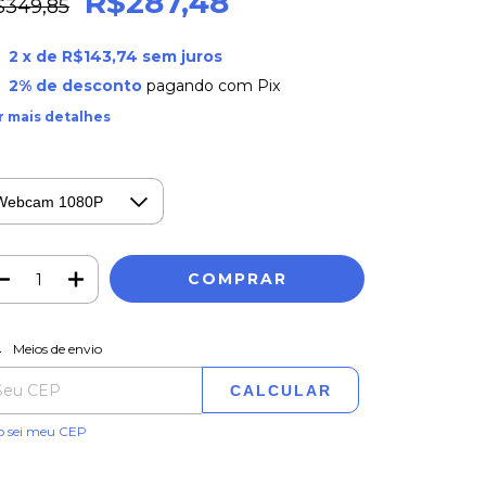
R$287,48
$349,85
2
x de
R$143,74
sem juros
2% de desconto
pagando com Pix
r mais detalhes
ALTERAR CEP
regas para o CEP:
Meios de envio
CALCULAR
o sei meu CEP