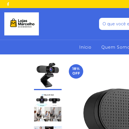
Início
Quem Som
18
%
OFF