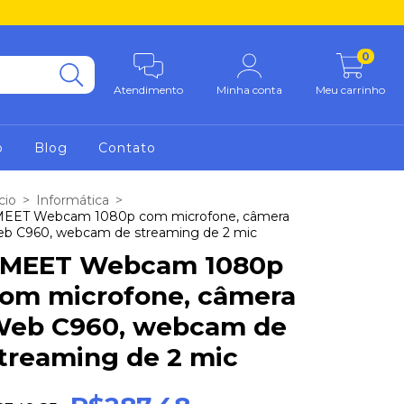
0
Atendimento
Minha conta
Meu carrinho
o
Blog
Contato
cio
>
Informática
>
EET Webcam 1080p com microfone, câmera
b C960, webcam de streaming de 2 mic
MEET Webcam 1080p
om microfone, câmera
eb C960, webcam de
treaming de 2 mic