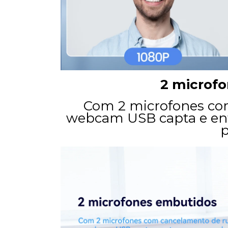
2 microf
Com 2 microfones com
webcam USB capta e entr
p